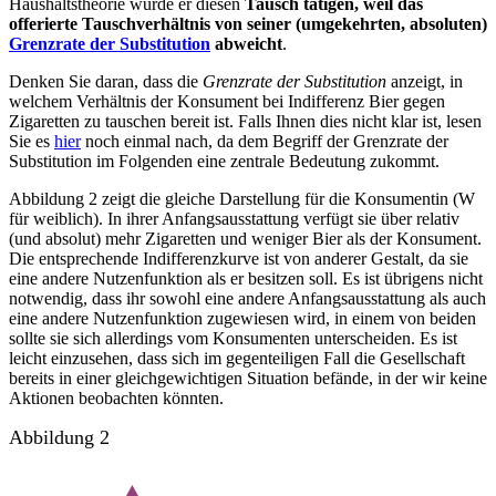
Haushaltstheorie würde er diesen
Tausch tätigen, weil das
offerierte Tauschverhältnis von seiner (umgekehrten, absoluten)
Grenzrate der Substitution
abweicht
.
Denken Sie daran, dass die
Grenzrate der Substitution
anzeigt, in
welchem Verhältnis der Konsument bei Indifferenz Bier gegen
Zigaretten zu tauschen bereit ist. Falls Ihnen dies nicht klar ist, lesen
Sie es
hier
noch einmal nach, da dem Begriff der Grenzrate der
Substitution im Folgenden eine zentrale Bedeutung zukommt.
Abbildung 2 zeigt die gleiche Darstellung für die Konsumentin (W
für weiblich). In ihrer Anfangsausstattung verfügt sie über relativ
(und absolut) mehr Zigaretten und weniger Bier als der Konsument.
Die entsprechende Indifferenzkurve ist von anderer Gestalt, da sie
eine andere Nutzenfunktion als er besitzen soll. Es ist übrigens nicht
notwendig, dass ihr sowohl eine andere Anfangsausstattung als auch
eine andere Nutzenfunktion zugewiesen wird, in einem von beiden
sollte sie sich allerdings vom Konsumenten unterscheiden. Es ist
leicht einzusehen, dass sich im gegenteiligen Fall die Gesellschaft
bereits in einer gleichgewichtigen Situation befände, in der wir keine
Aktionen beobachten könnten.
Abbildung 2