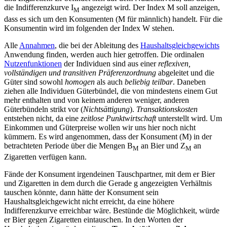
die Indifferenzkurve I
angezeigt wird. Der Index M soll anzeigen,
M
dass es sich um den Konsumenten (M für männlich) handelt. Für die
Konsumentin wird im folgenden der Index W stehen.
Alle
Annahmen
, die bei der Ableitung des
Haushaltsgleichgewichts
Anwendung finden, werden auch hier getroffen. Die ordinalen
Nutzenfunktionen
der Individuen sind aus einer
reflexiven,
vollständigen und transitiven Präferenzordnung
abgeleitet und die
Güter sind sowohl
homogen
als auch
beliebig teilbar
. Daneben
ziehen alle Individuen Güterbündel, die von mindestens einem Gut
mehr enthalten und von keinem anderen weniger, anderen
Güterbündeln strikt vor (
Nichtsättigung
).
Transaktionskosten
entstehen nicht, da eine
zeitlose Punktwirtschaft
unterstellt wird. Um
Einkommen und Güterpreise wollen wir uns hier noch nicht
kümmern. Es wird angenommen, dass der Konsument (M) in der
betrachteten Periode über die Mengen B
an Bier und Z
an
M
M
Zigaretten verfügen kann.
Fände der Konsument irgendeinen Tauschpartner, mit dem er Bier
und Zigaretten in dem durch die Gerade g angezeigten Verhältnis
tauschen könnte, dann hätte der Konsument sein
Haushaltsgleichgewicht nicht erreicht, da eine höhere
Indifferenzkurve erreichbar wäre. Bestünde die Möglichkeit, würde
er Bier gegen Zigaretten eintauschen. In den Worten der