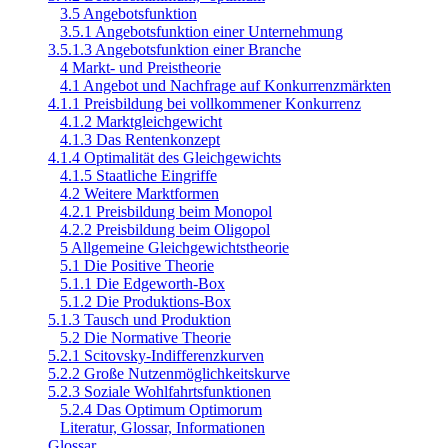
3.5 Angebotsfunktion
3.5.1 Angebotsfunktion einer Unternehmung
3.5.1.3 Angebotsfunktion einer Branche
4 Markt- und Preistheorie
4.1 Angebot und Nachfrage auf Konkurrenzmärkten
4.1.1 Preisbildung bei vollkommener Konkurrenz
4.1.2 Marktgleichgewicht
4.1.3 Das Rentenkonzept
4.1.4 Optimalität des Gleichgewichts
4.1.5 Staatliche Eingriffe
4.2 Weitere Marktformen
4.2.1 Preisbildung beim Monopol
4.2.2 Preisbildung beim Oligopol
5 Allgemeine Gleichgewichtstheorie
5.1 Die Positive Theorie
5.1.1 Die Edgeworth-Box
5.1.2 Die Produktions-Box
5.1.3 Tausch und Produktion
5.2 Die Normative Theorie
5.2.1 Scitovsky-Indifferenzkurven
5.2.2 Große Nutzenmöglichkeitskurve
5.2.3 Soziale Wohlfahrtsfunktionen
5.2.4 Das Optimum Optimorum
Literatur, Glossar, Informationen
Glossar