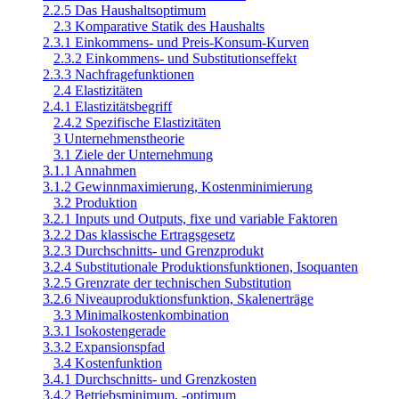
2.2.5 Das Haushaltsoptimum
2.3 Komparative Statik des Haushalts
2.3.1 Einkommens- und Preis-Konsum-Kurven
2.3.2 Einkommens- und Substitutionseffekt
2.3.3 Nachfragefunktionen
2.4 Elastizitäten
2.4.1 Elastizitätsbegriff
2.4.2 Spezifische Elastizitäten
3 Unternehmenstheorie
3.1 Ziele der Unternehmung
3.1.1 Annahmen
3.1.2 Gewinnmaximierung, Kostenminimierung
3.2 Produktion
3.2.1 Inputs und Outputs, fixe und variable Faktoren
3.2.2 Das klassische Ertragsgesetz
3.2.3 Durchschnitts- und Grenzprodukt
3.2.4 Substitutionale Produktionsfunktionen, Isoquanten
3.2.5 Grenzrate der technischen Substitution
3.2.6 Niveauproduktionsfunktion, Skalenerträge
3.3 Minimalkostenkombination
3.3.1 Isokostengerade
3.3.2 Expansionspfad
3.4 Kostenfunktion
3.4.1 Durchschnitts- und Grenzkosten
3.4.2 Betriebsminimum, -optimum