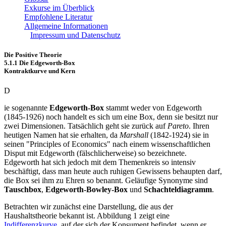
Exkurse im Überblick
Empfohlene Literatur
Allgemeine Informationen
Impressum und Datenschutz
Die Positive Theorie
5.1.1 Die Edgeworth-Box
Kontraktkurve und Kern
D
ie sogenannte
Edgeworth-Box
stammt weder von Edgeworth
(1845-1926) noch handelt es sich um eine Box, denn sie besitzt nur
zwei Dimensionen. Tatsächlich geht sie zurück auf
Pareto
. Ihren
heutigen Namen hat sie erhalten, da
Marshall
(1842-1924) sie in
seinen "Principles of Economics" nach einem wissenschaftlichen
Disput mit Edgeworth (fälschlicherweise) so bezeichnete.
Edgeworth hat sich jedoch mit dem Themenkreis so intensiv
beschäftigt, dass man heute auch ruhigen Gewissens behaupten darf,
die Box sei ihm zu Ehren so benannt. Geläufige Synonyme sind
Tauschbox
,
Edgeworth-Bowley-Box
und
Schachteldiagramm
.
Betrachten wir zunächst eine Darstellung, die aus der
Haushaltstheorie bekannt ist. Abbildung 1 zeigt eine
Indifferenzkurve
, auf der sich der Konsument befindet, wenn er