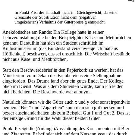
In Punkt P ist der Haushalt nicht im Gleichgewicht, da seine
Grenzrate der Substitution nicht dem (negativen
umgekehrten) Verhältnis der Güterpreise g entspricht.
Anekdotisches am Rande: Ein Kollege hatte in seiner
Lehrveranstaltung die beiden Beispielgüter Käse- und Mettbrötchen
genannt. Daraufhin hat sich ein Student schriftlich im
Kultusministerium (das Bundesland verschweige ich mal aus
Höflichkeit) beschwert, das sei unsachlich. Die Wirtschaft bestünde
nicht aus Käse- und Mettbrötchen.
Statt den Beschwerdebrief in den Papierkorb zu werfen, hat das
Ministerium vom Dekan des Fachbereichs eine Stellungnahme
eingefordert. Das Drama fand aber ein gutes Ende. Der Kollege
blieb im Dienst. Was aus dem Studenten wurde, kann ich leider
nicht berichten. Die Beschwerde war anonym.
Natürlich könnten wir die Güter auch x und y oder sonst irgendwie
nennen. "Bier" und "Zigaretten" kann man sich gut merken und
besser auseinanderhalten als zum Beispiel Gut 1 und Gut 2. Das ist
der einzige Grund für die Wahl dieser beiden Güter.
Punkt P zeigt die (Anfangs)Ausstattung des Konsumenten mit Bier
und Zigaretten. Er befindet sich auf dem Nutzenniveau, das durch