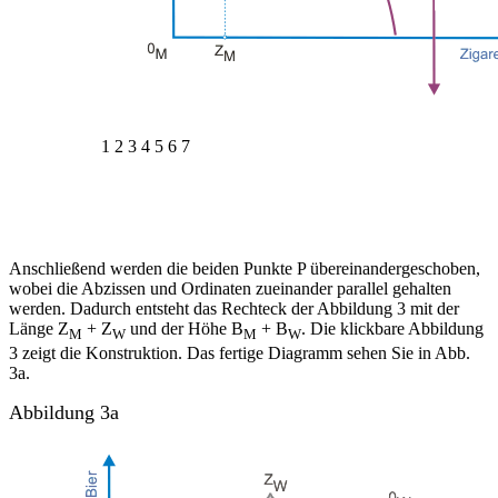
1
2
3
4
5
6
7
Anschließend werden die beiden Punkte P übereinandergeschoben,
wobei die Abzissen und Ordinaten zueinander parallel gehalten
werden. Dadurch entsteht das Rechteck der Abbildung 3 mit der
Länge Z
+ Z
und der Höhe B
+ B
. Die klickbare Abbildung
M
W
M
W
3 zeigt die Konstruktion. Das fertige Diagramm sehen Sie in Abb.
3a.
Abbildung 3a