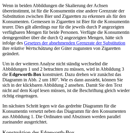
Wenn in beiden Abbildungen die Skalierung der Achsen
übereinstimmt, ist für die Konsumentin eine andere Grenzrate der
Substitution zwischen Bier und Zigaretten zu erkennen als für den
Konsumenten. Gemessen in Zigaretten ist Bier für die Konsumentin
teurer. Dies gilt allerdings nur für die jeweils durch P angezeigten
verfügbaren Mengen für beide Personen. Verfügte die Konsumentin
demgegenüber über die durch Q angezeigten Mengen, hätte sich
infolge des
Gesetzes der abnehmenden Grenzrate der Substitution
ihre
relative Wertschätzung
der Güter zugunsten von Zigaretten
geändert.
Um in der weiteren Analyse nicht ständig wechselnd die
Abbildungen 1 und 2 betrachten zu müssen, wird in Abbildung 3
die
Edgeworth-Box
konstruiert. Dazu drehen wir zunächst das
Diagramm in Abb. 2 um 180°. Wie es dann aussieht, können Sie
sich in der
klickbaren
Abbildung 2 ansehen. Damit Sie den Text
nicht auf dem Kopf lesen müssen, ist die Beschriftung gleich wieder
richtig eingetragen.
Im nächsten Schritt legen wir das gedrehte Diagramm für die
Konsumentin versetzt neben das Diagramm für den Konsumenten
aus Abbildung 1. Die Ordinaten und Abszissen werden parallel
zueinander ausgerichtet.
Konstruktion der Edgeworth-Box