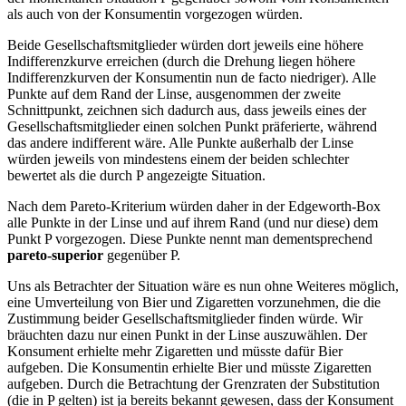
als auch von der Konsumentin vorgezogen würden.
Beide Gesellschaftsmitglieder würden dort jeweils eine höhere
Indifferenzkurve erreichen (durch die Drehung liegen höhere
Indifferenzkurven der Konsumentin nun de facto niedriger). Alle
Punkte auf dem Rand der Linse, ausgenommen der zweite
Schnittpunkt, zeichnen sich dadurch aus, dass jeweils eines der
Gesellschaftsmitglieder einen solchen Punkt präferierte, während
das andere indifferent wäre. Alle Punkte außerhalb der Linse
würden jeweils von mindestens einem der beiden schlechter
bewertet als die durch P angezeigte Situation.
Nach dem Pareto-Kriterium würden daher in der Edgeworth-Box
alle Punkte in der Linse und auf ihrem Rand (und nur diese) dem
Punkt P vorgezogen. Diese Punkte nennt man dementsprechend
pareto-superior
gegenüber P.
Uns als Betrachter der Situation wäre es nun ohne Weiteres möglich,
eine Umverteilung von Bier und Zigaretten vorzunehmen, die die
Zustimmung beider Gesellschaftsmitglieder finden würde. Wir
bräuchten dazu nur einen Punkt in der Linse auszuwählen. Der
Konsument erhielte mehr Zigaretten und müsste dafür Bier
aufgeben. Die Konsumentin erhielte Bier und müsste Zigaretten
aufgeben. Durch die Betrachtung der Grenzraten der Substitution
(die in P gelten) ist ja bereits bekannt gewesen, dass der Konsument