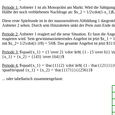
Periode 1:
Anbieter 1 ist als Monopolist am Markt. Wird die Sättigun
Hälfte der noch verbliebenen Nachfrage an: $x_2 = 1/2\cdot(1-x_1)$
Diese erste Spielrunde ist in der maussensitiven Abbildung 1 darge
Anbieter 2 sehen. Durch sein Hinzutreten sinkt der Preis zum Ende d
Periode 2:
Anbieter 1 reagiert auf die neue Situation. Er fasst die A
reagieren wird. Sein gewinnmaximierendes Angebot ist jetzt $x_1 = 1/
mit $x_2= 1/2\cdot(1-3/8) = 5/6$. Das gesamte Angebot ist jetzt $11/16$
Periode 3:
$\quad{x_1} = {1 \over 2} \cdot \left( {1 - {5 \over 6}} \r
{x_1} + {x_2} = {{43} \over {64}}$
Periode 4:
$\quad{x_1} = \frac{1}{2} \cdot \left( {1 - \frac{{21}}{{
\quad\to\quad {x_1} + {x_2} = \frac{{171}}{{256}}$
... oder tabellarisch zusammengefasst: