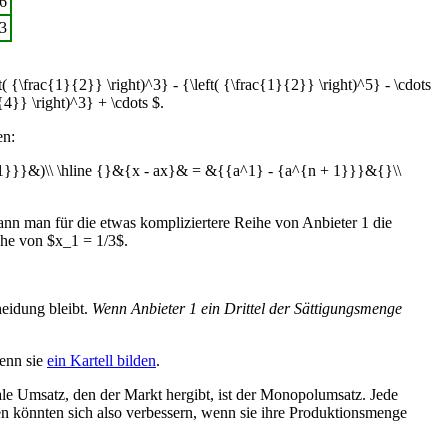
6
/3
{\frac{1}{2}} \right)^3} - {\left( {\frac{1}{2}} \right)^5} - \cdots
{4}} \right)^3} + \cdots $.
en:
1}}}&)\\ \hline {}&{x - ax}& = &{{a^1} - {a^{n + 1}}}&{}\\
ann man für die etwas kompliziertere Reihe von Anbieter 1 die
öhe von $x_1 = 1/3$.
heidung bleibt.
Wenn Anbieter 1 ein Drittel der Sättigungsmenge
wenn sie
ein Kartell bilden
.
le Umsatz, den der Markt hergibt, ist der Monopolumsatz. Jede
n könnten sich also verbessern, wenn sie ihre Produktionsmenge