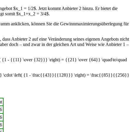
gebot $x_1 = 1/2$. Jetzt kommt Anbieter 2 hinzu. Er bietet die
ägt somit $x_1+x_2 = 3/4$.
Diagramm anklicken, können Sie die Gewinnmaximierungsüberlegung für
, dass Anbieter 2 auf eine Veränderung seines eigenen Angebots nicht
 aber doch – und zwar in der gleichen Art und Weise wie Anbieter 1 –
t( {1 - {{11} \over {32}}} \right) = {{21} \over {64}} \quad\to\quad
 \cdot \left( {1 - \frac{{43}}{{128}}} \right) = \frac{{85}}{{256}}
t
6
6
6