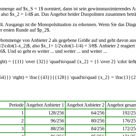
gsmenge auf $x_S = 1$ normiert, dann ist sein gewinnmaximierendes An
, also $x_2 = 1/4$ an. Das Angebot beider Duopolisten zusammen betr
stellt. Ausgangs ist die Monopolsituation zu erkennen. Wenn Sie das 
er ersten Runde auf $p_2$.
ngebotsmenge von Anbieter 2 als gegebene Größe auf und geht davon aus
2\cdot(1-x_2)$, also $x_1= 1/2\cdot(1-1/4) = 3/8$. Anbieter 2 reagiert
. Und so geht es weiter ... und weiter ... und weiter ...
ight) = {{11} \over {32}} \quad\to\quad {x_2} = {1 \over 2} \cdot \lef
64}}} \right) = \frac{{43}}{{128}} \quad\to\quad {x_2} = \frac{1}{2}
Periode
Angebot Anbieter 1
Angebot Anbieter 2
Angebot gesam
1
128/256
64/256
192/25
2
96/256
80/256
176/25
3
88/256
84/256
172/25