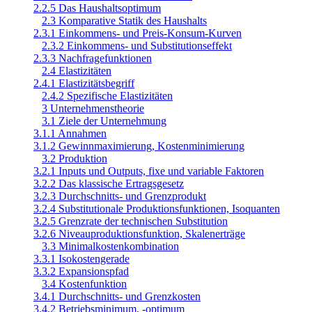
2.2.5 Das Haushaltsoptimum
2.3 Komparative Statik des Haushalts
2.3.1 Einkommens- und Preis-Konsum-Kurven
2.3.2 Einkommens- und Substitutionseffekt
2.3.3 Nachfragefunktionen
2.4 Elastizitäten
2.4.1 Elastizitätsbegriff
2.4.2 Spezifische Elastizitäten
3 Unternehmenstheorie
3.1 Ziele der Unternehmung
3.1.1 Annahmen
3.1.2 Gewinnmaximierung, Kostenminimierung
3.2 Produktion
3.2.1 Inputs und Outputs, fixe und variable Faktoren
3.2.2 Das klassische Ertragsgesetz
3.2.3 Durchschnitts- und Grenzprodukt
3.2.4 Substitutionale Produktionsfunktionen, Isoquanten
3.2.5 Grenzrate der technischen Substitution
3.2.6 Niveauproduktionsfunktion, Skalenerträge
3.3 Minimalkostenkombination
3.3.1 Isokostengerade
3.3.2 Expansionspfad
3.4 Kostenfunktion
3.4.1 Durchschnitts- und Grenzkosten
3.4.2 Betriebsminimum, -optimum