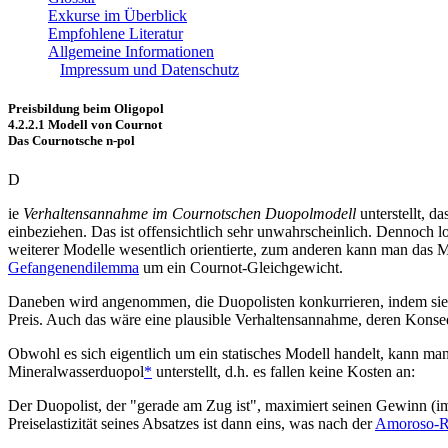
Exkurse im Überblick
Empfohlene Literatur
Allgemeine Informationen
Impressum und Datenschutz
Preisbildung beim Oligopol
4.2.2.1 Modell von Cournot
Das Cournotsche n-pol
D
ie
Verhaltensannahme im Cournotschen Duopolmodell
unterstellt, d
einbeziehen. Das ist offensichtlich sehr unwahrscheinlich. Dennoch 
weiterer Modelle wesentlich orientierte, zum anderen kann man das Mo
Gefangenendilemma
um ein Cournot-Gleichgewicht.
Daneben wird angenommen, die Duopolisten konkurrieren, indem sie
Preis. Auch das wäre eine plausible Verhaltensannahme, deren Konsequ
Obwohl es sich eigentlich um ein statisches Modell handelt, kann ma
Mineralwasserduopol
*
unterstellt, d.h. es fallen keine Kosten an:
Der Duopolist, der "gerade am Zug ist", maximiert seinen Gewinn (im
Preiselastizität seines Absatzes ist dann eins, was nach der
Amoroso-R