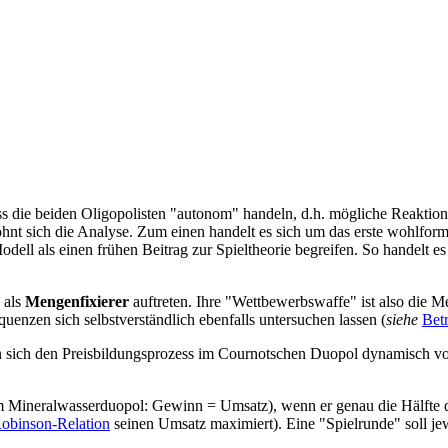
ass die beiden Oligopolisten "autonom" handeln, d.h. mögliche Reaktio
lohnt sich die Analyse. Zum einen handelt es sich um das erste wohlfor
dell als einen frühen Beitrag zur Spieltheorie begreifen. So handelt es
 als
Mengenfixierer
auftreten. Ihre "Wettbewerbswaffe" ist also die Me
enzen sich selbstverständlich ebenfalls untersuchen lassen (
siehe
Bet
n sich den Preisbildungsprozess im Cournotschen Duopol dynamisch vors
 Mineralwasserduopol: Gewinn = Umsatz), wenn er genau die Hälfte der
obinson-Relation
seinen Umsatz maximiert). Eine "Spielrunde" soll je