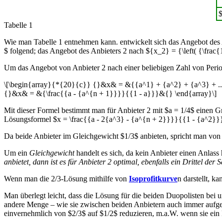
$
Tabelle 1
Wie man Tabelle 1 entnehmen kann. entwickelt sich das Angebot des Anb
$ folgend; das Angebot des Anbieters 2 nach ${x_2} = {\left( {\frac{1
Um das Angebot von Anbieter 2 nach einer beliebigen Zahl von Pe
\[\begin{array}{*{20}{c}} {}&x& = &{{a^1} + {a^2} + {a^3} + ..
{}&x& = &{\frac{{a - {a^{n + 1}}}}{{1 - a}}}&{} \end{array}\]
Mit dieser Formel bestimmt man für Anbieter 2 mit $a = 1/4$ einen Gr
Lösungsformel $x = \frac{{a - 2{a^3} - {a^{n + 2}}}}{{1 - {a^2}}}$
Da beide Anbieter im Gleichgewicht $1/3$ anbieten, spricht man von
Um ein
Gleichgewicht
handelt es sich, da kein Anbieter einen Anlass
anbietet, dann ist es für Anbieter 2 optimal, ebenfalls ein Drittel d
Wenn man die 2/3-Lösung mithilfe von
Isoprofitkurve
n darstellt, k
Man überlegt leicht, dass die Lösung für die beiden Duopolisten bei
andere Menge – wie sie zwischen beiden Anbietern auch immer aufget
einvernehmlich von $2/3$ auf $1/2$ reduzieren, m.a.W. wenn sie ein K