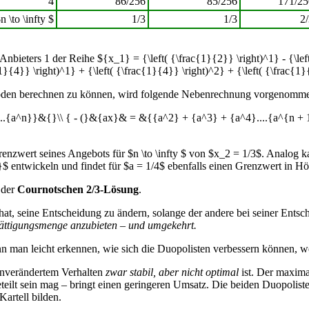
4
86/256
85/256
171/25
n \to \infty $
1/3
1/3
2
ieters 1 der Reihe ${x_1} = {\left( {\frac{1}{2}} \right)^1} - {\left( 
}{4}} \right)^1} + {\left( {\frac{1}{4}} \right)^2} + {\left( {\frac{1}
rioden berechnen zu können, wird folgende Nebenrechnung vorgenomm
..{a^n}}&{}\\ { - (}&{ax}& = &{{a^2} + {a^3} + {a^4}....{a^{n + 
enzwert seines Angebots für $n \to \infty $ von $x_2 = 1/3$. Analog k
 entwickeln und findet für $a = 1/4$ ebenfalls einen Grenzwert in H
 der
Cournotschen 2/3-Lösung
.
 hat, seine Entscheidung zu ändern, solange der andere bei seiner Entsc
er Sättigungsmenge anzubieten – und umgekehrt.
ann man leicht erkennen, wie sich die Duopolisten verbessern können, 
 unverändertem Verhalten
zwar stabil, aber nicht optimal
ist. Der maxima
eilt sein mag – bringt einen geringeren Umsatz. Die beiden Duopoliste
artell bilden.