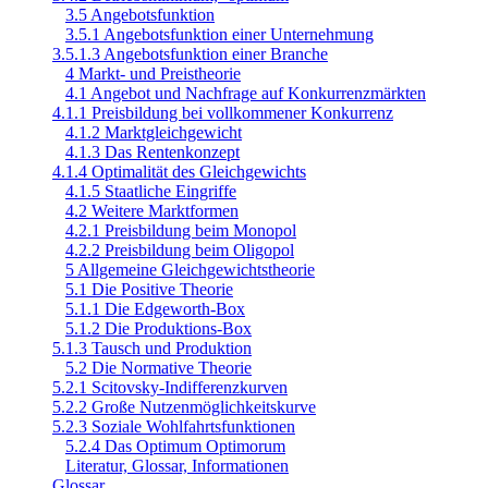
3.5 Angebotsfunktion
3.5.1 Angebotsfunktion einer Unternehmung
3.5.1.3 Angebotsfunktion einer Branche
4 Markt- und Preistheorie
4.1 Angebot und Nachfrage auf Konkurrenzmärkten
4.1.1 Preisbildung bei vollkommener Konkurrenz
4.1.2 Marktgleichgewicht
4.1.3 Das Rentenkonzept
4.1.4 Optimalität des Gleichgewichts
4.1.5 Staatliche Eingriffe
4.2 Weitere Marktformen
4.2.1 Preisbildung beim Monopol
4.2.2 Preisbildung beim Oligopol
5 Allgemeine Gleichgewichtstheorie
5.1 Die Positive Theorie
5.1.1 Die Edgeworth-Box
5.1.2 Die Produktions-Box
5.1.3 Tausch und Produktion
5.2 Die Normative Theorie
5.2.1 Scitovsky-Indifferenzkurven
5.2.2 Große Nutzenmöglichkeitskurve
5.2.3 Soziale Wohlfahrtsfunktionen
5.2.4 Das Optimum Optimorum
Literatur, Glossar, Informationen
Glossar