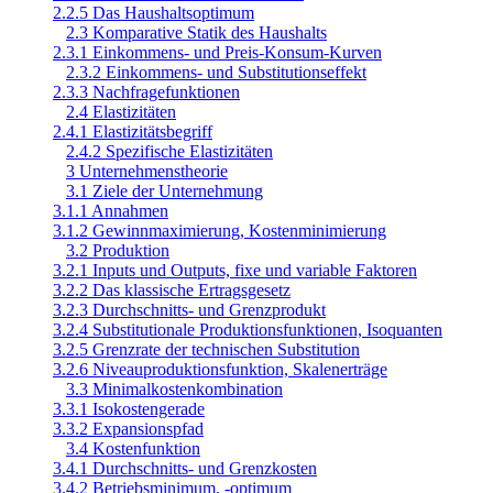
2.2.5 Das Haushaltsoptimum
2.3 Komparative Statik des Haushalts
2.3.1 Einkommens- und Preis-Konsum-Kurven
2.3.2 Einkommens- und Substitutionseffekt
2.3.3 Nachfragefunktionen
2.4 Elastizitäten
2.4.1 Elastizitätsbegriff
2.4.2 Spezifische Elastizitäten
3 Unternehmenstheorie
3.1 Ziele der Unternehmung
3.1.1 Annahmen
3.1.2 Gewinnmaximierung, Kostenminimierung
3.2 Produktion
3.2.1 Inputs und Outputs, fixe und variable Faktoren
3.2.2 Das klassische Ertragsgesetz
3.2.3 Durchschnitts- und Grenzprodukt
3.2.4 Substitutionale Produktionsfunktionen, Isoquanten
3.2.5 Grenzrate der technischen Substitution
3.2.6 Niveauproduktionsfunktion, Skalenerträge
3.3 Minimalkostenkombination
3.3.1 Isokostengerade
3.3.2 Expansionspfad
3.4 Kostenfunktion
3.4.1 Durchschnitts- und Grenzkosten
3.4.2 Betriebsminimum, -optimum