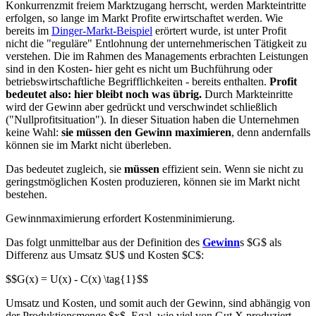
Konkurrenzmit freiem Marktzugang herrscht, werden Markteintritte
erfolgen, so lange im Markt Profite erwirtschaftet werden. Wie
bereits im
Dinger-Markt-Beispiel
erörtert wurde, ist unter Profit
nicht die "reguläre" Entlohnung der unternehmerischen Tätigkeit zu
verstehen. Die im Rahmen des Managements erbrachten Leistungen
sind in den Kosten- hier geht es nicht um Buchführung oder
betriebswirtschaftliche Begrifflichkeiten - bereits enthalten.
Profit
bedeutet also: hier bleibt noch was übrig.
Durch Markteinritte
wird der Gewinn aber gedrückt und verschwindet schließlich
("Nullprofitsituation"). In dieser Situation haben die Unternehmen
keine Wahl:
sie müssen den Gewinn maximieren
, denn andernfalls
können sie im Markt nicht überleben.
Das bedeutet zugleich, sie
müssen
effizient sein. Wenn sie nicht zu
geringstmöglichen Kosten produzieren, können sie im Markt nicht
bestehen.
Gewinnmaximierung erfordert Kostenminimierung.
Das folgt unmittelbar aus der Definition des
Gewinn
s $G$ als
Differenz aus Umsatz $U$ und Kosten $C$:
$$G(x) = U(x) - C(x) \tag{1}$$
Umsatz und Kosten, und somit auch der Gewinn, sind abhängig von
der Produktionsmenge $x$. Egal, wie viel von Gut X produziert