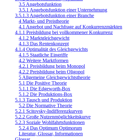
3.5 Angebotsfunktion
3.5.1 Angebotsfunktion einer Unternehmung
3.5.1.3 Angebotsfunktion einer Branche
4 Markt- und Preistheorie
4.1 Angebot und Nachfrage auf Konkurrenzmärkten
4.1.1 Preisbildung bei vollkommener Konkurrenz
4.1.2 Marktgleichgewicht
4.1.3 Das Rentenkonzept
4.1.4 Optimalität des Gleichgewichts
4.1.5 Staatliche Eingriffe
4.2 Weitere Marktformen
4.2.1 Preisbildung beim Monopol
4.2.2 Preisbildung beim Oligopol
5 Allgemeine Gleichgewichtstheorie
5.1 Die Positive Theorie
5.1.1 Die Edgeworth-Box
5.1.2 Die Produktions-Box
5.1.3 Tausch und Produktion
5.2 Die Normative Theorie
5.2.1 Scitovsky-Indifferenzkurven
5.2.2 Große Nutzenmöglichkeitskurve
5.2.3 Soziale Wohlfahrtsfunktionen
5.2.4 Das Optimum Optimorum
Literatur, Glossar, Informationen
Glossar