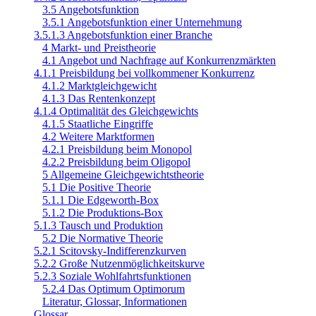
3.5 Angebotsfunktion
3.5.1 Angebotsfunktion einer Unternehmung
3.5.1.3 Angebotsfunktion einer Branche
4 Markt- und Preistheorie
4.1 Angebot und Nachfrage auf Konkurrenzmärkten
4.1.1 Preisbildung bei vollkommener Konkurrenz
4.1.2 Marktgleichgewicht
4.1.3 Das Rentenkonzept
4.1.4 Optimalität des Gleichgewichts
4.1.5 Staatliche Eingriffe
4.2 Weitere Marktformen
4.2.1 Preisbildung beim Monopol
4.2.2 Preisbildung beim Oligopol
5 Allgemeine Gleichgewichtstheorie
5.1 Die Positive Theorie
5.1.1 Die Edgeworth-Box
5.1.2 Die Produktions-Box
5.1.3 Tausch und Produktion
5.2 Die Normative Theorie
5.2.1 Scitovsky-Indifferenzkurven
5.2.2 Große Nutzenmöglichkeitskurve
5.2.3 Soziale Wohlfahrtsfunktionen
5.2.4 Das Optimum Optimorum
Literatur, Glossar, Informationen
Glossar