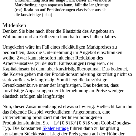
Unternehmung sich auf lange Sicht besser an veränderte
Marktbedingungen anpassen kann, fällt die langfristige
(rot) Reaktion auf Preisänderungen elastischer aus als
die kurzfristige (blau).
Mitdenken
Denken Sie bitte nach über die Elastizität des Angebots an
Wohnraum und an Erdbeeren innerhalb eines halben Jahres.
Umgekehrt wäre im Fall eines rückläufigen Marktpreises zu
beobachten, dass die Unternehmung ihr Angebot einschränken
wollte. Zwar kann sie sofort mit einer Reduktion des
Arbeitseinsatzes (zu deutsch: Entlassungen) reagieren, der
Kapitaleinsatz ist dann aber kurzfristig überoptimal. Das bedeutet,
die Kosten gehen mit der Produktionsminderung kurzfristig nicht so
stark zurück wie langfristig. Somit liegt die kurzfristige
Grenzkostenkurve unter der langfristigen. Das bedeutet, dass
kurzfristige Anpassungen der Unternehmung an Preise weniger
elastisch erfolgen als langfristige.
Nun, dieser Zusammenhang ist etwas schwierig. Vielleicht kann ihn
das folgende Beispiel verdeutlichen: Angenommen, eine
Unternehmung produziert mit der linear homogenen
Produktionsfunktion $ x = L^{0,5}K^{0,5}$ vom Cobb-Douglas-
Typ. Die konstanten
Skalenerträge
führen dann zu langfristig
konstanten Stückkosten. Liegt der Preis genau auf der Höhe der