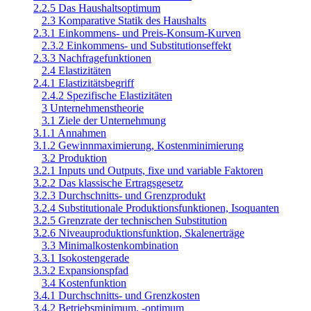
2.2.5 Das Haushaltsoptimum
2.3 Komparative Statik des Haushalts
2.3.1 Einkommens- und Preis-Konsum-Kurven
2.3.2 Einkommens- und Substitutionseffekt
2.3.3 Nachfragefunktionen
2.4 Elastizitäten
2.4.1 Elastizitätsbegriff
2.4.2 Spezifische Elastizitäten
3 Unternehmenstheorie
3.1 Ziele der Unternehmung
3.1.1 Annahmen
3.1.2 Gewinnmaximierung, Kostenminimierung
3.2 Produktion
3.2.1 Inputs und Outputs, fixe und variable Faktoren
3.2.2 Das klassische Ertragsgesetz
3.2.3 Durchschnitts- und Grenzprodukt
3.2.4 Substitutionale Produktionsfunktionen, Isoquanten
3.2.5 Grenzrate der technischen Substitution
3.2.6 Niveauproduktionsfunktion, Skalenerträge
3.3 Minimalkostenkombination
3.3.1 Isokostengerade
3.3.2 Expansionspfad
3.4 Kostenfunktion
3.4.1 Durchschnitts- und Grenzkosten
3.4.2 Betriebsminimum, -optimum