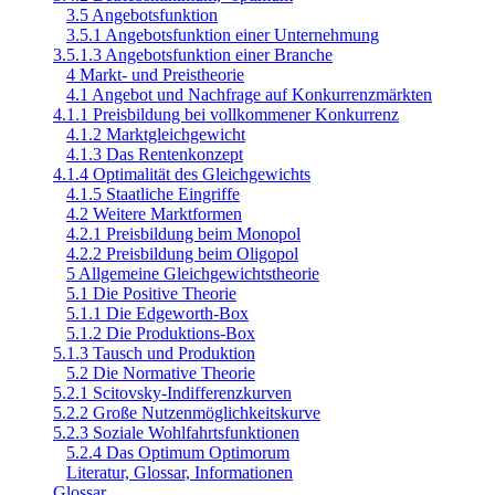
3.5 Angebotsfunktion
3.5.1 Angebotsfunktion einer Unternehmung
3.5.1.3 Angebotsfunktion einer Branche
4 Markt- und Preistheorie
4.1 Angebot und Nachfrage auf Konkurrenzmärkten
4.1.1 Preisbildung bei vollkommener Konkurrenz
4.1.2 Marktgleichgewicht
4.1.3 Das Rentenkonzept
4.1.4 Optimalität des Gleichgewichts
4.1.5 Staatliche Eingriffe
4.2 Weitere Marktformen
4.2.1 Preisbildung beim Monopol
4.2.2 Preisbildung beim Oligopol
5 Allgemeine Gleichgewichtstheorie
5.1 Die Positive Theorie
5.1.1 Die Edgeworth-Box
5.1.2 Die Produktions-Box
5.1.3 Tausch und Produktion
5.2 Die Normative Theorie
5.2.1 Scitovsky-Indifferenzkurven
5.2.2 Große Nutzenmöglichkeitskurve
5.2.3 Soziale Wohlfahrtsfunktionen
5.2.4 Das Optimum Optimorum
Literatur, Glossar, Informationen
Glossar