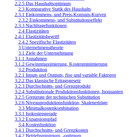
2.2.5 Das Haushaltsoptimum
2.3 Komparative Statik des Haushalts
2.3.1 Einkommens- und Preis-Konsum-Kurven
2.3.2 Einkommens- und Substitutionseffekt
2.3.3 Nachfragefunktionen
2.4 Elastizitäten
2.4.1 Elastizitätsbegriff
2.4.2 Spezifische Elastizitäten
3 Unternehmenstheorie
3.1 Ziele der Unternehmung
3.1.1 Annahmen
3.1.2 Gewinnmaximierung, Kostenminimierung
3.2 Produktion
3.2.1 Inputs und Outputs, fixe und variable Faktoren
3.2.2 Das klassische Ertragsgesetz
3.2.3 Durchschnitts- und Grenzprodukt
3.2.4 Substitutionale Produktionsfunktionen, Isoquanten
3.2.5 Grenzrate der technischen Substitution
3.2.6 Niveauproduktionsfunktion, Skalenerträge
3.3 Minimalkostenkombination
3.3.1 Isokostengerade
3.3.2 Expansionspfad
3.4 Kostenfunktion
3.4.1 Durchschnitts- und Grenzkosten
3.4.2 Betriebsminimum, -optimum